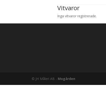
Vitvaror
Inga vitvaror registrerade.
© JH Måleri AB -
Mogården