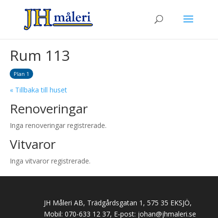
Rum 113
Plan 1
« Tillbaka till huset
Renoveringar
Inga renoveringar registrerade.
Vitvaror
Inga vitvaror registrerade.
JH Måleri AB, Trädgårdsgatan 1, 575 35 EKSJÖ,
Mobil: 070-633 12 37, E-post:
johan@jhmaleri.se