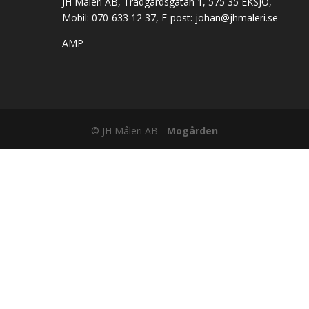
JH Måleri AB, Trädgårdsgatan 1, 575 35 EKSJÖ,
Mobil: 070-633 12 37, E-post:
johan@jhmaleri.se
AMP
© JH Måleri AB -
Mogården