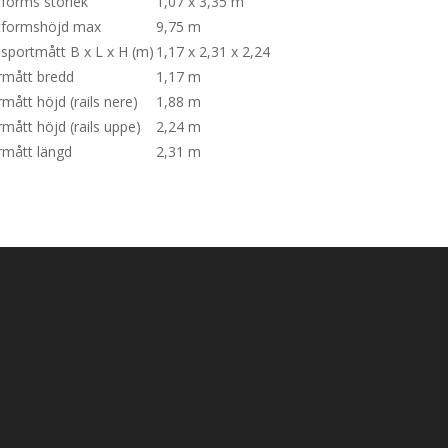
tforms storlek
1,07 x 3,35 m
tformshöjd max
9,75 m
sportmått B x L x H (m)
1,17 x 2,31 x 2,24
rmått bredd
1,17 m
rmått höjd (rails nere)
1,88 m
rmått höjd (rails uppe)
2,24 m
rmått längd
2,31 m