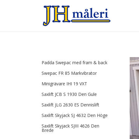
Padda Swepac med fram & back
Swepac FR 85 Markvibrator
Minigrävare IHI 19 VXT
Saxlift JCB S 1930 Den Gule
Saxlift JLG 2630 ES Dennislift
Saxlift Skyjack SJ 4632 Den Höge
Saxlift Skyjack SJIII 4626 Den
Brede