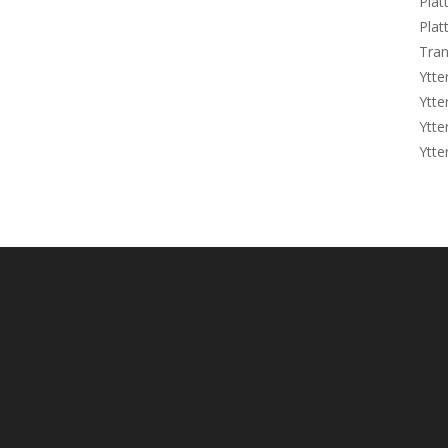
Plat
Plat
Tran
Ytte
Ytte
Ytte
Ytte