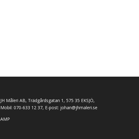
JH Måleri AB, Trädgårdsgatan 1, 575 35 EKSJÖ,
Mobil: 070-633 12 37, E-post:
johan@jhmaleri.se
AMP