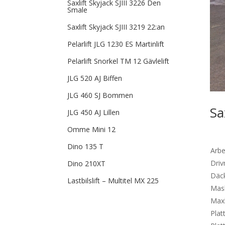
Saxlift Skyjack SJIII 3226 Den
Smale
Saxlift Skyjack SJIII 3219 22:an
Pelarlift JLG 1230 ES Martinlift
Pelarlift Snorkel TM 12 Gävlelift
JLG 520 AJ Biffen
JLG 460 SJ Bommen
Sa
JLG 450 AJ Lillen
Omme Mini 12
Dino 135 T
Arbe
Dri
Dino 210XT
Däc
Lastbilslift – Multitel MX 225
Mask
Max
Plat